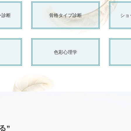
ー診断
骨格タイプ診断
ショ
色彩心理学
る”