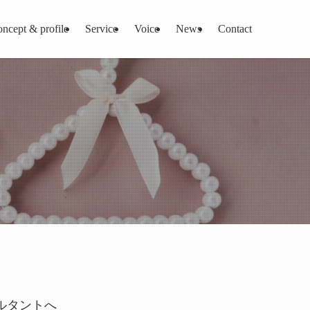
oncept & profile
Service
Voice
News
Contact
ルタントへ