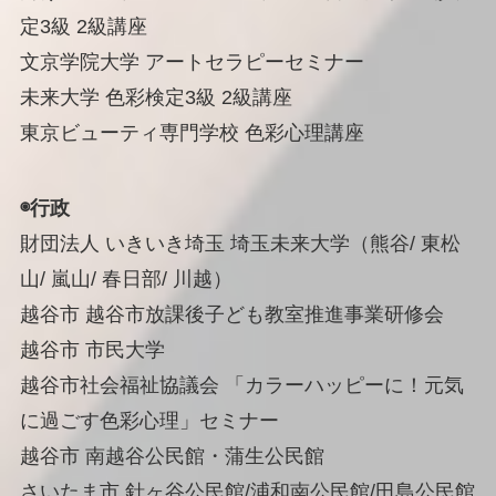
定3級 2級講座
文京学院大学 アートセラピーセミナー
未来大学 色彩検定3級 2級講座
東京ビューティ専門学校 色彩心理講座
◉行政
財団法人 いきいき埼玉 埼玉未来大学（熊谷/ 東松
山/ 嵐山/ 春日部/ 川越）
越谷市 越谷市放課後子ども教室推進事業研修会
越谷市 市民大学
越谷市社会福祉協議会 「カラーハッピーに！元気
に過ごす色彩心理」セミナー
越谷市 南越谷公民館・蒲生公民館
さいたま市 針ヶ谷公民館/浦和南公民館/田島公民館