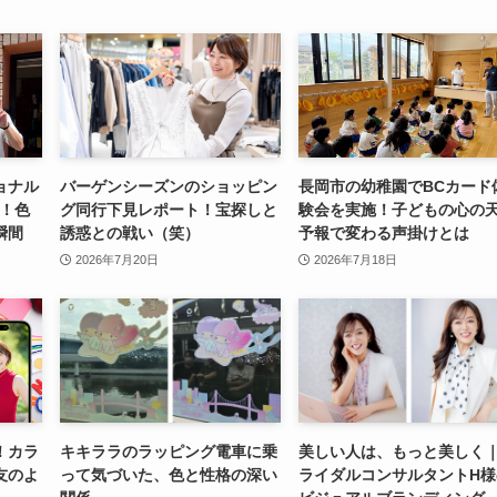
ョナル
バーゲンシーズンのショッピン
長岡市の幼稚園でBCカード
験！色
グ同行下見レポート！宝探しと
験会を実施！子どもの心の
瞬間
誘惑との戦い（笑）
予報で変わる声掛けとは
2026年7月20日
2026年7月18日
！カラ
キキララのラッピング電車に乗
美しい人は、もっと美しく
友のよ
って気づいた、色と性格の深い
ライダルコンサルタントH様