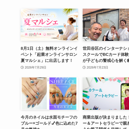
8月1日（土）無料オンラインイ
世田谷区のインターナシ
ベント「起業オンラインサロン
スクールでBCカード体
夏マルシェ」に出店します！
が子どもの警戒心を解く
2026年7月29日
2026年7月23日
今月のネイルは水面モチーフの
商業出版が決まりました
ブルー×ゴールド💅色に込めた7
ー＆アートセラピーで親