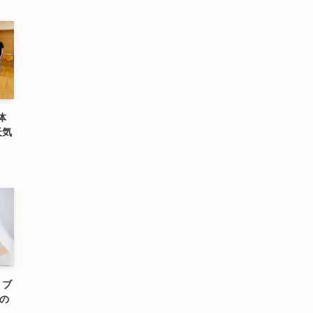
体
天気
｜ブ
の