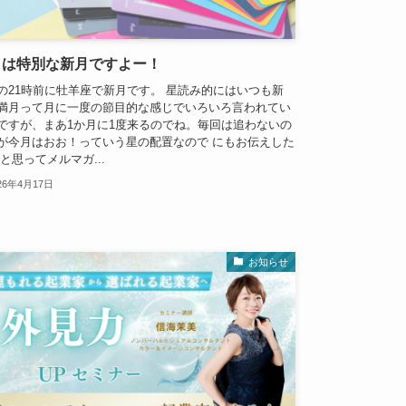
日は特別な新月ですよー！
の21時前に牡羊座で新月です。 星読み的にはいつも新
満月って月に一度の節目的な感じでいろいろ言われてい
ですが、まあ1か月に1度来るのでね。毎回は追わないの
が今月はおお！っていう星の配置なので にもお伝えした
 と思ってメルマガ...
26年4月17日
お知らせ