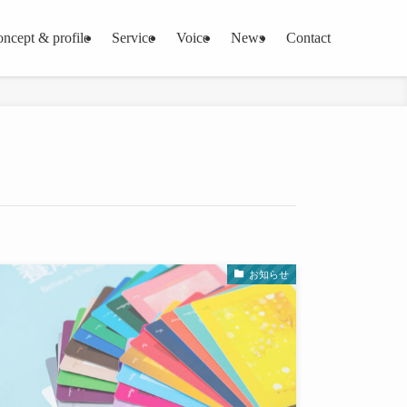
oncept & profile
Service
Voice
News
Contact
お知らせ