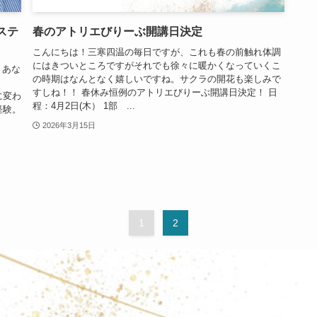
ステ
春のアトリエびりーぶ開講日決定
こんにちは！三寒四温の毎日ですが、これも春の前触れ体調
にはきついところですがそれでも徐々に暖かくなっていくこ
 あな
の時期はなんとなく嬉しいですね。サクラの開花も楽しみで
すしね！！ 春休み恒例のアトリエびりーぶ開講日決定！ 日
に変わ
程：4月2日(木） 1部 ...
経験。
2026年3月15日
1
2