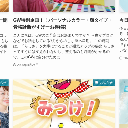
ー開
GW特別企画！！パーソナルカラー・顔タイプ・
今
骨格診断がすげーお得(笑)
今日
月、
コラ
こんにちは。GWのご予定はお決まりですか？ 何度かブログ
るん
ももち
などでお話をしている7月からのしし座木星期。 この時期
です
る書
は、「らしさ」を大事にすることが運気アップの秘訣 らしさ
いな
イト
ってすぐには変えられないし、整えるのも時間がかかるの
で、このGWは自分のために...
20
2026年4月24日
らせ
お知らせ