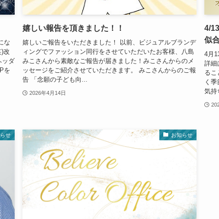
嬉しい報告を頂きました！！
4/
似
にな
嬉しいご報告をいただきました！ 以前、ビジュアルブランデ
)改
ィングでファッション同行をさせていただいたお客様、八島
4月
ヘッダ
みこさんから素敵なご報告が届きました！みこさんからのメ
詳細
Pを
ッセージをご紹介させていただきます。 みこさんからのご報
るこ
告 「念願の子ども向...
く季
気持
2026年4月14日
20
らせ
お知らせ